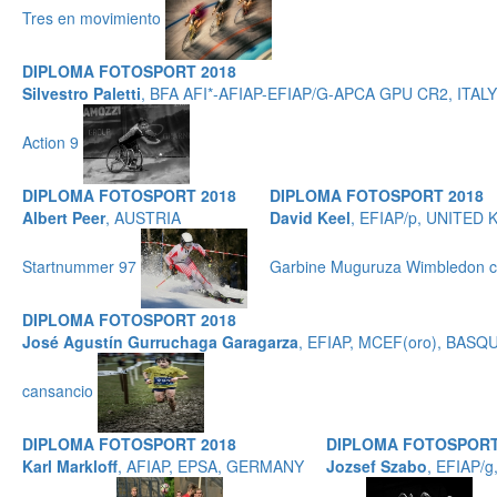
Tres en movimiento
DIPLOMA FOTOSPORT 2018
Silvestro Paletti
, BFA AFI*-AFIAP-EFIAP/G-APCA GPU CR2, ITALY
Action 9
DIPLOMA FOTOSPORT 2018
DIPLOMA FOTOSPORT 2018
Albert Peer
, AUSTRIA
David Keel
, EFIAP/p, UNITED
Startnummer 97
Garbine Muguruza Wimbledon 
DIPLOMA FOTOSPORT 2018
José Agustín Gurruchaga Garagarza
, EFIAP, MCEF(oro), BAS
cansancio
DIPLOMA FOTOSPORT 2018
DIPLOMA FOTOSPORT
Karl Markloff
, AFIAP, EPSA, GERMANY
Jozsef Szabo
, EFIAP/