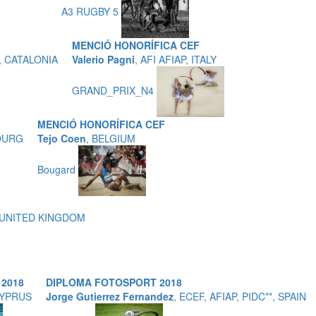
A3 RUGBY 5
MENCIÓ HONORÍFICA CEF
N, CATALONIA
Valerio Pagni
, AFI AFIAP, ITALY
GRAND_PRIX_N4
MENCIÓ HONORÍFICA CEF
BOURG
Tejo Coen
, BELGIUM
Bougard
, UNITED KINGDOM
2018
DIPLOMA FOTOSPORT 2018
 CYPRUS
Jorge Gutierrez Fernandez
, ECEF, AFIAP, PIDC**, SPAIN