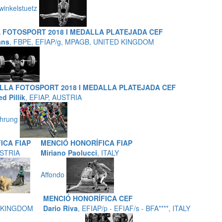
winkelstuetz
 FOTOSPORT 2018 I MEDALLA PLATEJADA CEF
ans
, FBPE, EFIAP/g, MPAGB, UNITED KINGDOM
LLA FOTOSPORT 2018 I MEDALLA PLATEJADA CEF
d Pillik
, EFIAP, AUSTRIA
ehrung
ICA FIAP
MENCIÓ HONORÍFICA FIAP
USTRIA
Miriano Paolucci
, ITALY
Affondo
MENCIÓ HONORÍFICA CEF
D KINGDOM
Dario Riva
, EFIAP/p - EFIAF/s - BFA****, ITALY