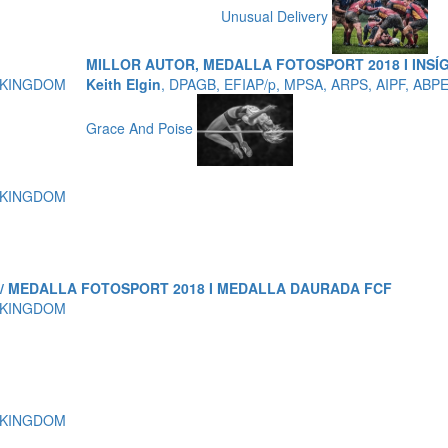
Unusual Delivery
MILLOR AUTOR, MEDALLA FOTOSPORT 2018 I INSÍG
D KINGDOM
Keith Elgin
, DPAGB, EFIAP/p, MPSA, ARPS, AIPF, AB
Grace And Poise
D KINGDOM
P / MEDALLA FOTOSPORT 2018 I MEDALLA DAURADA FCF
D KINGDOM
D KINGDOM