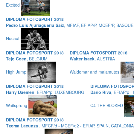
Excited
DIPLOMA FOTOSPORT 2018
Pedro Luís Ajuriaguerra Saiz
, MFIAP, EFIAP/P, MCEF/P, BASQ
Nocaut
DIPLOMA FOTOSPORT 2018
DIPLOMA FOTOSPORT 2018
Tejo Coen
, BELGIUM
Walter Isack
, AUSTRIA
High Jump
Waldemar and malamutes
DIPLOMA FOTOSPORT 2018
DIPLOMA FOTOSPOR
Harry Daemen
, EFIAP/p, LUXEMBOURG
Dario Riva
, EFIAP/p - 
Waitsprong
C4 THE BLOKED
DIPLOMA FOTOSPORT 2018
Txema Lacunza
, MFCF/d - MCEF/d2 - EFIAP, SPAIN, CATALONIA