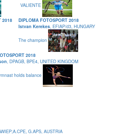
VALIENTE
 2018
DIPLOMA FOTOSPORT 2018
Istvan Kerekes
, EFIAP/d3, HUNGARY
The champion
OTOSPORT 2018
rson
, DPAGB, BPE4, UNITED KINGDOM
ymnast holds balance
 AWIEP;A.CPE, G.APS, AUSTRIA