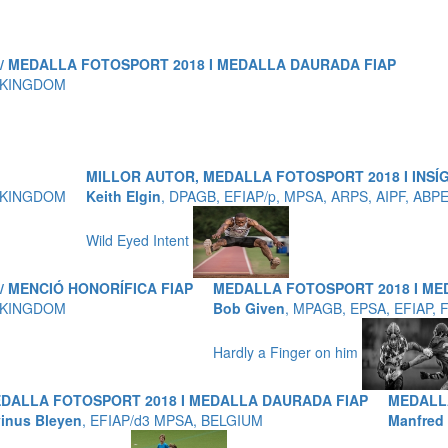
P / MEDALLA FOTOSPORT 2018 I MEDALLA DAURADA FIAP
D KINGDOM
MILLOR AUTOR, MEDALLA FOTOSPORT 2018 I INSÍG
D KINGDOM
Keith Elgin
, DPAGB, EFIAP/p, MPSA, ARPS, AIPF, AB
Wild Eyed Intent
/ MENCIÓ HONORÍFICA FIAP
MEDALLA FOTOSPORT 2018 I ME
D KINGDOM
Bob Given
, MPAGB, EPSA, EFIAP,
Hardly a Finger on him
DALLA FOTOSPORT 2018 I MEDALLA DAURADA FIAP
MEDALL
vinus Bleyen
, EFIAP/d3 MPSA, BELGIUM
Manfred P