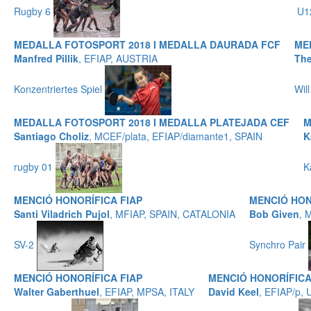
Rugby 6
U1
MEDALLA FOTOSPORT 2018 I MEDALLA DAURADA FCF
ME
Manfred Pillik
, EFIAP, AUSTRIA
The
Konzentriertes Spiel
Wil
MEDALLA FOTOSPORT 2018 I MEDALLA PLATEJADA CEF
M
Santiago Choliz
, MCEF/plata, EFIAP/diamante1, SPAIN
K
rugby 01
K
MENCIÓ HONORÍFICA FIAP
MENCIÓ HON
Santi Viladrich Pujol
, MFIAP, SPAIN, CATALONIA
Bob Given
, 
SV-2
Synchro Pair
MENCIÓ HONORÍFICA FIAP
MENCIÓ HONORÍFICA
Walter Gaberthuel
, EFIAP, MPSA, ITALY
David Keel
, EFIAP/p