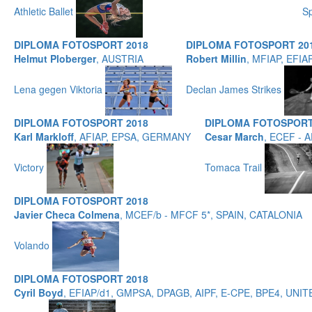
Athletic Ballet
S
DIPLOMA FOTOSPORT 2018
DIPLOMA FOTOSPORT 20
Helmut Ploberger
, AUSTRIA
Robert Millin
, MFIAP, EFI
Lena gegen Viktoria
Declan James Strikes
DIPLOMA FOTOSPORT 2018
DIPLOMA FOTOSPORT
Karl Markloff
, AFIAP, EPSA, GERMANY
Cesar March
, ECEF - 
Victory
Tomaca Trail
DIPLOMA FOTOSPORT 2018
Javier Checa Colmena
, MCEF/b - MFCF 5*, SPAIN, CATALONIA
Volando
DIPLOMA FOTOSPORT 2018
Cyril Boyd
, EFIAP/d1, GMPSA, DPAGB, AIPF, E-CPE, BPE4, UN