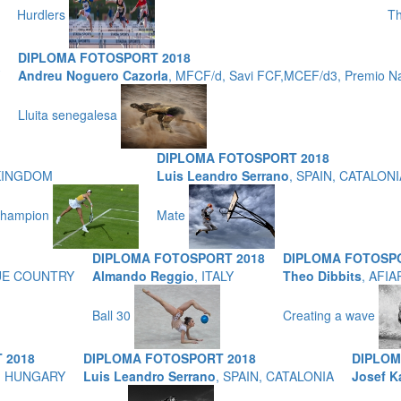
Hurdlers
T
DIPLOMA FOTOSPORT 2018
Andreu Noguero Cazorla
, MFCF/d, Savi FCF,MCEF/d3, Premio Na
Lluita senegalesa
DIPLOMA FOTOSPORT 2018
 KINGDOM
Luis Leandro Serrano
, SPAIN, CATALONI
champion
Mate
DIPLOMA FOTOSPORT 2018
DIPLOMA FOTOSPO
QUE COUNTRY
Almando Reggio
, ITALY
Theo Dibbits
, AFI
Ball 30
Creating a wave
 2018
DIPLOMA FOTOSPORT 2018
DIPLOM
g, HUNGARY
Luis Leandro Serrano
, SPAIN, CATALONIA
Josef K