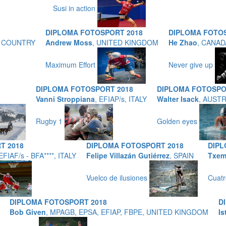
Susi in action
DIPLOMA FOTOSPORT 2018
DIPLOMA FOTO
UE COUNTRY
Andrew Moss
, UNITED KINGDOM
He Zhao
, CANAD
Maximum Effort
Never give up
DIPLOMA FOTOSPORT 2018
DIPLOMA FOTOSPO
Vanni Stroppiana
, EFIAP/s, ITALY
Walter Isack
, AUSTR
Rugby 1
Golden eyes
T 2018
DIPLOMA FOTOSPORT 2018
DIPL
EFIAF/s - BFA****, ITALY
Felipe Villazán Gutiérrez
, SPAIN
Txem
Vuelco de ilusiones
Cuatr
DIPLOMA FOTOSPORT 2018
D
Bob Given
, MPAGB, EPSA, EFIAP, FBPE, UNITED KINGDOM
Is