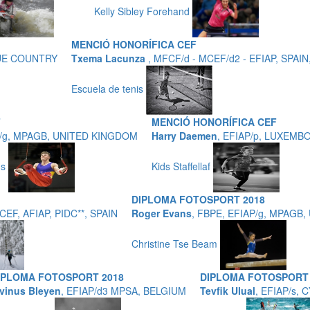
Kelly Sibley Forehand
MENCIÓ HONORÍFICA CEF
QUE COUNTRY
Txema Lacunza
, MFCF/d - MCEF/d2 - EFIAP, SPAI
Escuela de tenis
F
MENCIÓ HONORÍFICA CEF
P/g, MPAGB, UNITED KINGDOM
Harry Daemen
, EFIAP/p, LUXEM
gs
Kids Staffellaf
DIPLOMA FOTOSPORT 2018
ECEF, AFIAP, PIDC**, SPAIN
Roger Evans
, FBPE, EFIAP/g, MPAGB
Christine Tse Beam
IPLOMA FOTOSPORT 2018
DIPLOMA FOTOSPORT 
ivinus Bleyen
, EFIAP/d3 MPSA, BELGIUM
Tevfik Ulual
, EFIAP/s,