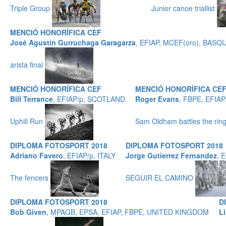
Triple Group
Junior canoe triallist
MENCIÓ HONORÍFICA CEF
José Agustín Gurruchaga Garagarza
, EFIAP, MCEF(oro), BAS
arista final
MENCIÓ HONORÍFICA CEF
MENCIÓ HONORÍFICA CE
Bill Terrance
, EFIAP/p, SCOTLAND
Roger Evans
, FBPE, EFIA
Uphill Run
Sam Oldham battles the rin
DIPLOMA FOTOSPORT 2018
DIPLOMA FOTOSPORT 2018
Adriano Favero
, EFIAP/p, ITALY
Jorge Gutierrez Fernandez
, 
The fencers
SEGUIR EL CAMINO
DIPLOMA FOTOSPORT 2018
D
Bob Given
, MPAGB, EPSA, EFIAP, FBPE, UNITED KINGDOM
L