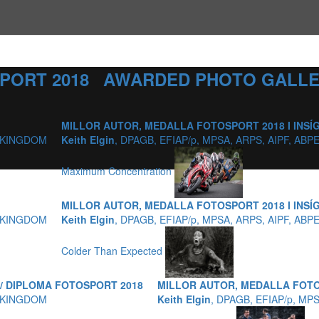
PORT 2018
AWARDED PHOTO GALLE
MILLOR AUTOR, MEDALLA FOTOSPORT 2018 I INSÍG
D KINGDOM
Keith Elgin
, DPAGB, EFIAP/p, MPSA, ARPS, AIPF, AB
Maximum Concentration
MILLOR AUTOR, MEDALLA FOTOSPORT 2018 I INSÍG
D KINGDOM
Keith Elgin
, DPAGB, EFIAP/p, MPSA, ARPS, AIPF, AB
Colder Than Expected
 / DIPLOMA FOTOSPORT 2018
MILLOR AUTOR, MEDALLA FOTOS
D KINGDOM
Keith Elgin
, DPAGB, EFIAP/p, MP