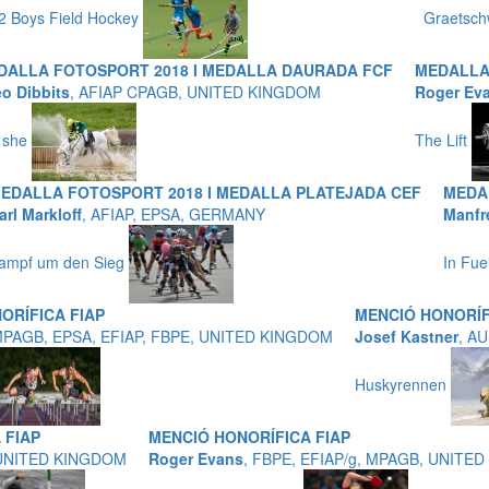
2 Boys Field Hockey
Graetsch
DALLA FOTOSPORT 2018 I MEDALLA DAURADA FCF
MEDALLA
o Dibbits
, AFIAP CPAGB, UNITED KINGDOM
Roger Ev
l she
The Lift
EDALLA FOTOSPORT 2018 I MEDALLA PLATEJADA CEF
MEDA
arl Markloff
, AFIAP, EPSA, GERMANY
Manfre
ampf um den Sieg
In Fu
ORÍFICA FIAP
MENCIÓ HONORÍF
MPAGB, EPSA, EFIAP, FBPE, UNITED KINGDOM
Josef Kastner
, A
Huskyrennen
 FIAP
MENCIÓ HONORÍFICA FIAP
, UNITED KINGDOM
Roger Evans
, FBPE, EFIAP/g, MPAGB, UNITE