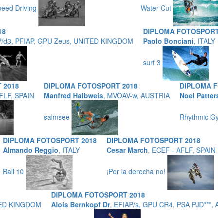
peed Driving
Water Cut
18
DIPLOMA FOTOSPORT
AP/d3, PFIAP, GPU Zeus, UNITED KINGDOM
Paolo Bonciani
, ITALY
surf 3
 2018
DIPLOMA FOTOSPORT 2018
DIPLOMA F
AFLF, SPAIN
Manfred Halbweis
, MVÖAV-w, AUSTRIA
Noel Patte
salmsee
Rhythmic G
DIPLOMA FOTOSPORT 2018
DIPLOMA FOTOSPORT 2018
Almando Reggio
, ITALY
Cesar March
, ECEF - AFLF, SPAIN
Ball 10
¡Por la derecha no!
DIPLOMA FOTOSPORT 2018
ITED KINGDOM
Alois Bernkopf Dr
, EFIAP/s, GPU CR4, PSA PJD***,